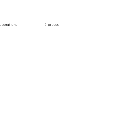
laborations
à propos